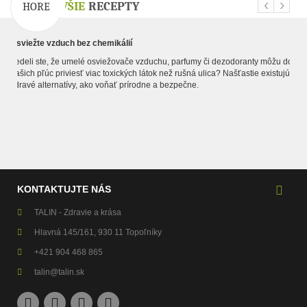
‹
›
NAJNOVŠIE
RECEPTY
HORE
Osviežte vzduch bez chemikálií
Vedeli ste, že umelé osviežovače vzduchu, parfumy či dezodoranty môžu do
našich pľúc priviesť viac toxických látok než rušná ulica? Našťastie existujú
zdravé alternatívy, ako voňať prírodne a bezpečne.
KONTAKTUJTE NÁS
TALIN - Zdravie a krása
Hlavná 145/161, 930 11 Topoľníky
+421 904 468 865
talin@talin.sk