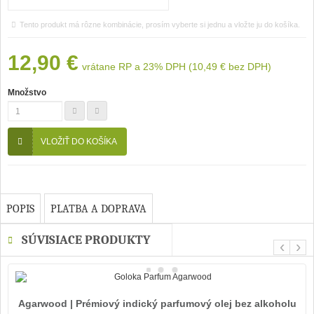
Tento produkt má rôzne kombinácie, prosím vyberte si jednu a vložte ju do košíka.
12,90 €
vrátane RP a 23% DPH (
10,49 €
bez DPH)
Množstvo
VLOŽIŤ DO KOŠÍKA
POPIS
PLATBA A DOPRAVA
SÚVISIACE PRODUKTY
‹
›
Agarwood | Prémiový indický parfumový olej bez alkoholu