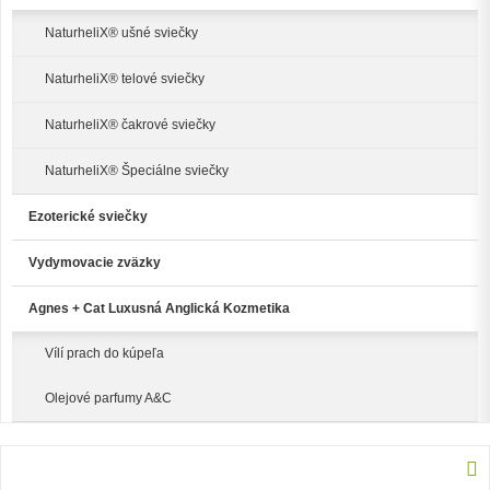
NaturheliX® ušné sviečky
NaturheliX® telové sviečky
NaturheliX® čakrové sviečky
NaturheliX® Špeciálne sviečky
Ezoterické sviečky
Vydymovacie zväzky
Agnes + Cat Luxusná Anglická Kozmetika
Vílí prach do kúpeľa
Olejové parfumy A&C
ZOBRAZENÉ PRODUKTY