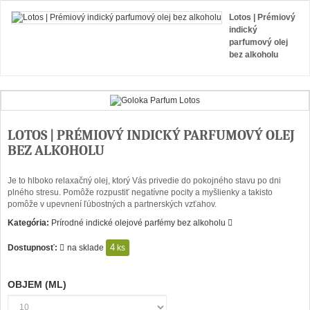
Lotos | Prémiový
indický
parfumový olej
bez alkoholu
LOTOS | PRÉMIOVÝ INDICKÝ PARFUMOVÝ OLEJ
BEZ ALKOHOLU
Je to hlboko relaxačný olej, ktorý Vás privedie do pokojného stavu po dni
plného stresu. Pomôže rozpustiť negatívne pocity a myšlienky a takisto
pomôže v upevnení ľúbostných a partnerských vzťahov.
Kategória:
Prírodné indické olejové parfémy bez alkoholu
4
Dostupnosť:
na sklade
ks
OBJEM (ML)