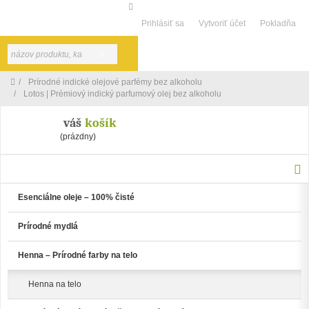
Prihlásiť sa
Vytvoriť účet
Pokladňa
Toggl
navig
Prírodné indické olejové parfémy bez alkoholu
Lotos | Prémiový indický parfumový olej bez alkoholu
váš
košík
(prázdny)
KATEGÓRIE
Esenciálne oleje – 100% čisté
Prírodné mydlá
Henna – Prírodné farby na telo
Henna na telo