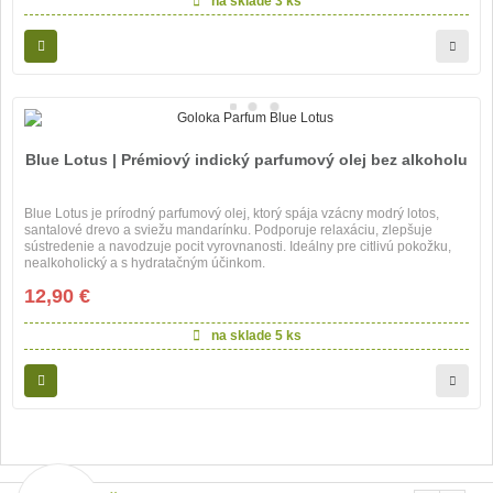
na sklade
3 ks
Blue Lotus | Prémiový indický parfumový olej bez alkoholu
Blue Lotus je prírodný parfumový olej, ktorý spája vzácny modrý lotos,
santalové drevo a sviežu mandarínku. Podporuje relaxáciu, zlepšuje
sústredenie a navodzuje pocit vyrovnanosti. Ideálny pre citlivú pokožku,
nealkoholický a s hydratačným účinkom.
12,90 €
na sklade
5 ks